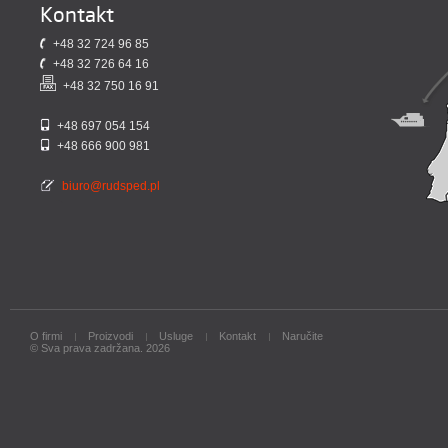
Kontakt
+48 32 724 96 85
+48 32 726 64 16
+48 32 750 16 91
+48 697 054 154
+48 666 900 981
biuro@rudsped.pl
O firmi
Proizvodi
Usluge
Kontakt
Naručite
© Sva prava zadržana. 2026