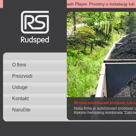
Wystąpił błąd z dodatkiem Flash Player. Prosimy o instalację lu
O firmi
Proizvodi
Usluge
Kontakt
Mi smo autorizovani prodavac koks
Naša firma je autorizovani prodavac u
Naručite
Koksno hemijskog kombinata "Zabrze"