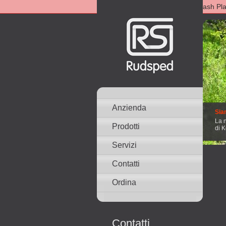
Wystąpił błąd z dodatkiem Flash Pla
Anzienda
Sia
La n
Prodotti
di 
Servizi
Contatti
Ordina
Contatti