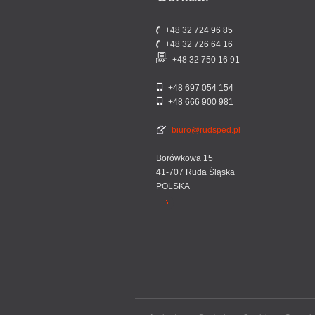
+48 32 724 96 85
+48 32 726 64 16
+48 32 750 16 91
+48 697 054 154
+48 666 900 981
biuro@rudsped.pl
Borówkowa 15
41-707
Ruda Śląska
POLSKA