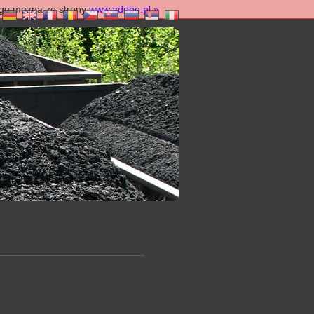
ć go można ze strony
www.adobe.pl »