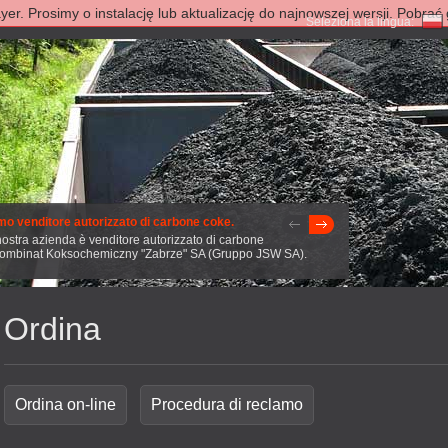
yer. Prosimy o instalację lub aktualizację do najnowszej wersji. Pobra
Seleziona la lingua:
mo venditore autorizzato di carbone coke.
ostra azienda è venditore autorizzato di carbone
Kombinat Koksochemiczny "Zabrze" SA (Gruppo JSW SA).
Ordina
Ordina on-line
Procedura di reclamo